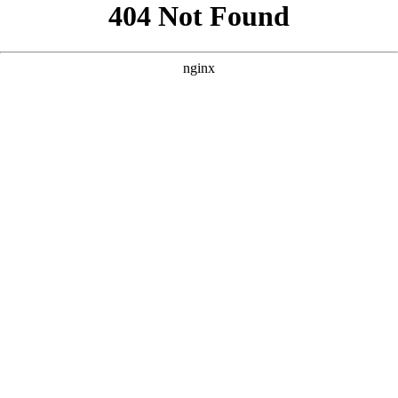
以下是根据核心词“中文在线观看最好看的电影”撰写的三个原创
SEO方案，风格参考您提供的案例，突出影视风格与用户体验。
--- ### 方案一：聚焦“高分必看”与“经典佳片” **核心词：中文在
线观看最好看的电影** **
** **** **** --- ### 方案二：聚焦“最
新热门”与“院线大片” **核心词：中文在线观看最好看的电影**
**
** **** **** --- ### 方案三：聚焦“深夜观影”与“沉浸体验” **
核心词：中文在线观看最好看的电影** **
** **** **** --- 如果
需要我进一步调整风格（如更口语化、更文艺、或更偏向某一类
型电影），欢迎随时告知。